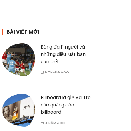
BÀI VIẾT MỚI
Bóng đá 11 người và
những điều luật bạn
cần biết
5 THÁNG AGO
Billboard là gì? Vai trò
của quảng cáo
billboard
4 NĂM AGO