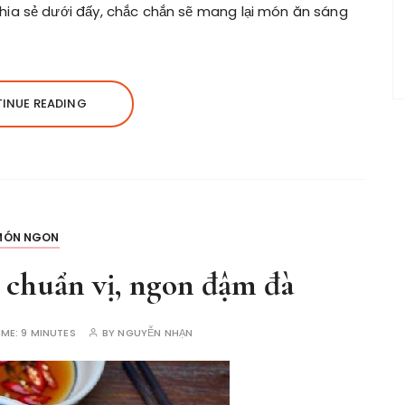
ia sẻ dưới đấy, chắc chắn sẽ mang lại món ăn sáng
INUE READING
MÓN NGON
 chuẩn vị, ngon đậm đà
IME:
9 MINUTES
BY
NGUYỄN NHẠN