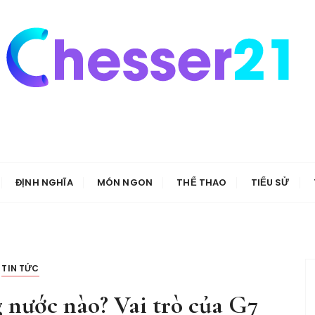
ĐỊNH NGHĨA
MÓN NGON
THỂ THAO
TIỂU SỬ
TIN TỨC
ước nào? Vai trò của G7