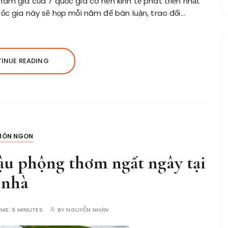
am gia của 7 quốc gia có nền kinh tế phát triển nhất
ốc gia này sẽ họp mỗi năm để bàn luận, trao đổi…
INUE READING
MÓN NGON
đậu phộng thơm ngất ngây tại
nhà
IME:
9 MINUTES
BY
NGUYỄN NHẠN