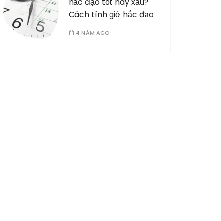
hắc đạo tốt hay xấu?
Cách tính giờ hắc đạo
4 NĂM AGO