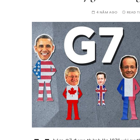
4 NĂM AGO
READ T