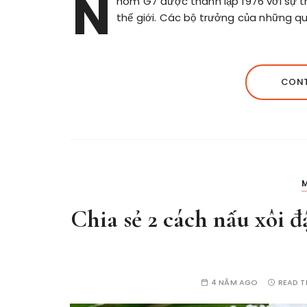
N
hóm G7 được thành lập 1976 với sự th
thế giới. Các bộ trưởng của những qu
CONT
Chia sẻ 2 cách nấu xôi 
4 NĂM AGO
READ T