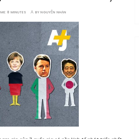
IME:
8 MINUTES
BY
NGUYỄN NHẠN