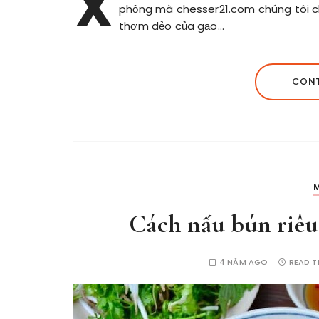
X
phộng mà chesser21.com chúng tôi ch
thơm dẻo của gạo…
CONT
Cách nấu bún riêu
4 NĂM AGO
READ T