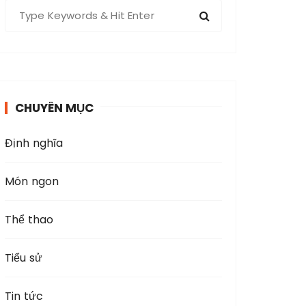
S
e
a
r
c
h
CHUYÊN MỤC
f
o
Định nghĩa
r
:
Món ngon
Thể thao
Tiểu sử
Tin tức