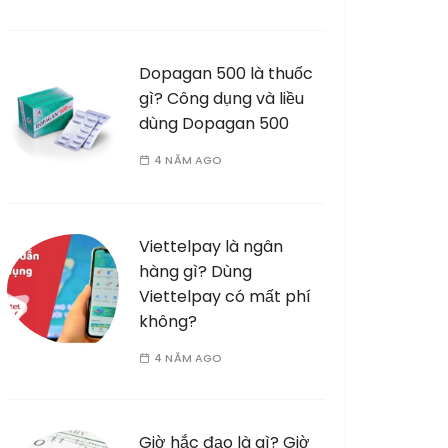
Dopagan 500 là thuốc
gì? Công dụng và liều
dùng Dopagan 500
4 NĂM AGO
Viettelpay là ngân
hàng gì? Dùng
Viettelpay có mất phí
không?
4 NĂM AGO
Giờ hắc đạo là gì? Giờ