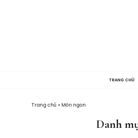
S
k
i
p
t
o
c
o
n
t
e
TRANG CHỦ
n
t
Trang chủ
»
Món ngon
Danh mụ