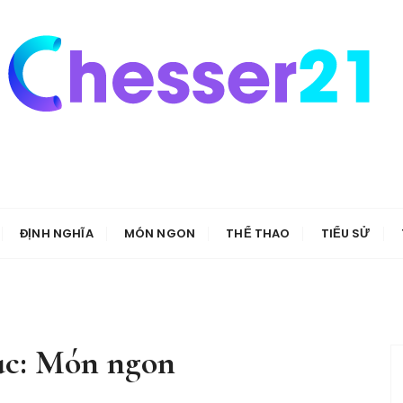
ĐỊNH NGHĨA
MÓN NGON
THỂ THAO
TIỂU SỬ
c:
Món ngon