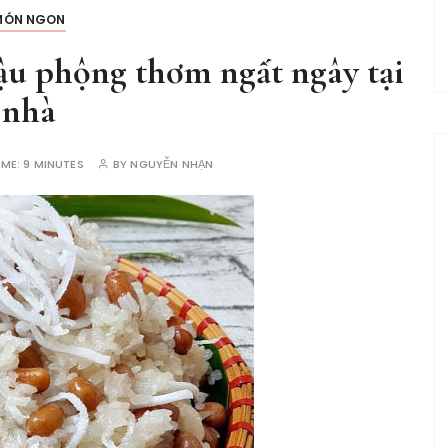
MÓN NGON
đậu phộng thơm ngất ngây tại
nhà
IME:
9 MINUTES
BY
NGUYỄN NHẠN