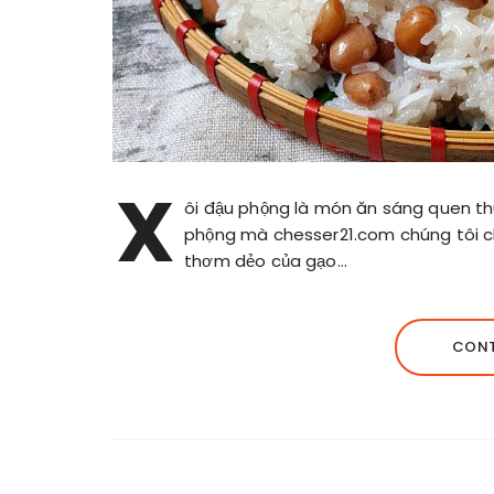
X
ôi đậu phộng là món ăn sáng quen thu
phộng mà chesser21.com chúng tôi ch
thơm dẻo của gạo…
CONT