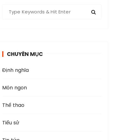
S
e
a
r
c
h
CHUYÊN MỤC
f
o
Định nghĩa
r
:
Món ngon
Thể thao
Tiểu sử