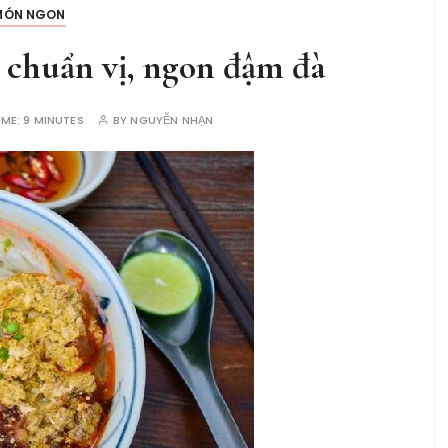
MÓN NGON
 chuẩn vị, ngon đậm đà
IME:
9 MINUTES
BY
NGUYỄN NHẠN