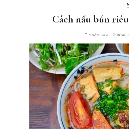
Cách nấu bún riêu
4 NĂM AGO
READ T