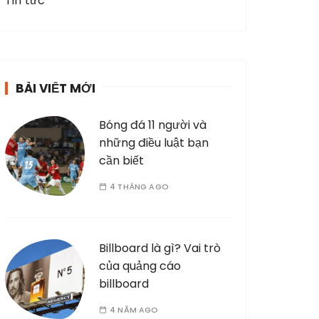
Tin tức
BÀI VIẾT MỚI
Bóng đá 11 người và
những điều luật bạn
cần biết
4 THÁNG AGO
Billboard là gì? Vai trò
của quảng cáo
billboard
4 NĂM AGO