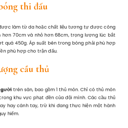
 bóng thi đấu
i được làm từ da hoặc chất liệu tương tự được công
ớn hơn 70cm và
nhỏ hơn 68cm
, trọng lượng lúc bắt
ợt quá 450g. Áp suất bên trong bóng phải phù hợp
bền phù hợp cho trận đấu.
lượng cầu thủ
người
trên sân, bao gồm 1 thủ môn. Chỉ có thủ môn
rong khu vực phạt đền của đội mình. Các cầu thủ
 hay cánh tay, trừ khi đang thực hiện một hành
uy hiểm.