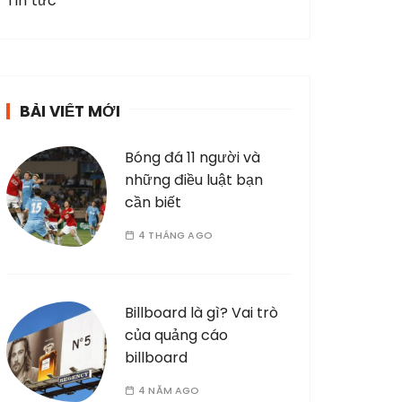
Tin tức
BÀI VIẾT MỚI
Bóng đá 11 người và
những điều luật bạn
cần biết
4 THÁNG AGO
Billboard là gì? Vai trò
của quảng cáo
billboard
4 NĂM AGO