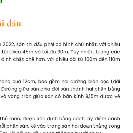
hi đấu
2022, sân thi đấu phải có hình chữ nhật, với chiều
g tối thiểu 45m và tối đa 90m. Tuy nhiên, trong các
 định chặt chẽ hơn, với chiều dài từ 100m đến 110m
hông quá 1
2cm
, bao gồm hai đường biên dọc (dài
 Đường giữa sân chia đôi sân thành hai phần bằng
 và vòng tròn giữa sân có bán kính 9,15m được vẽ
 thủ môn, được xác định bằng cách lấy điểm cách
i phần sân, kẻ vào trong sân hai đoạn thẳng song