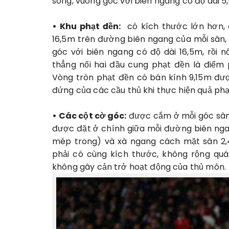
song, vuông góc với biên ngang có độ dài 5,
• Khu phạt đền:
có kích thước lớn hơn, 
16,5m
trên đường biên ngang của mỗi sân, 
góc với biên ngang có độ dài 16,5m, rồi n
thẳng nối hai đầu cung phạt đền là điểm
Vòng tròn phạt đền có bán kính 9,15m đượ
đứng của các cầu thủ khi thực hiện quả phạ
• Các cột cờ góc:
được cắm ở mỗi góc sân,
được đặt ở chính giữa mỗi đường biên nga
mép trong) và xà ngang cách mặt sân 2,
phải có cùng kích thước, không rộng qu
không gây cản trở hoạt động của thủ môn.