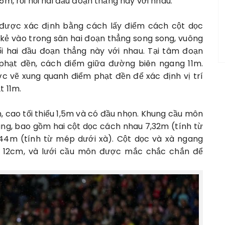
5m, rồi nối hai đầu đoạn thẳng này với nhau.
được xác định bằng cách lấy điểm cách cột dọc
kẻ vào trong sân hai đoạn thẳng song song, vuông
ối hai đầu đoạn thẳng này với nhau. Tại tâm đoạn
 phạt đền, cách điểm giữa đường biên ngang 11m.
c vẽ xung quanh điểm phạt đền để xác định vị trí
t 11m.
 cao tối thiểu 1,5m và có đầu nhọn. Khung cầu môn
ng, bao gồm hai cột dọc cách nhau 7,32m (tính từ
44m (tính từ mép dưới xà). Cột dọc và xà ngang
á 12cm, và lưới cầu môn được mắc chắc chắn để