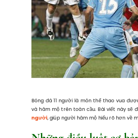
Bóng đá 11 người là môn thể thao vua được 
và hâm mộ trên toàn cầu. Bài viết này sẽ đ
người
, giúp người hâm mộ hiểu rõ hơn về 
Những điều luật cơ bả