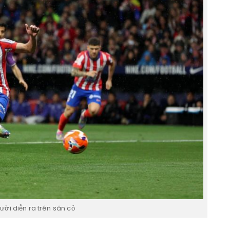
ười diễn ra trên sân cỏ