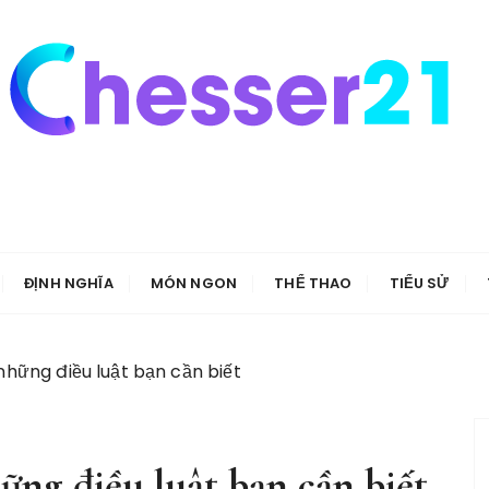
ĐỊNH NGHĨA
MÓN NGON
THỂ THAO
TIỂU SỬ
những điều luật bạn cần biết
ững điều luật bạn cần biết