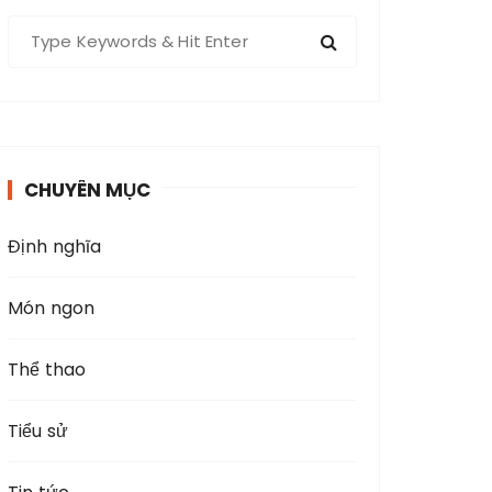
S
e
a
r
c
h
CHUYÊN MỤC
f
o
Định nghĩa
r
:
Món ngon
Thể thao
Tiểu sử