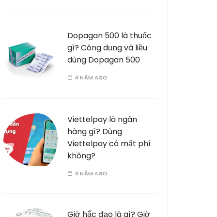
Dopagan 500 là thuốc
gì? Công dụng và liều
dùng Dopagan 500
4 NĂM AGO
Viettelpay là ngân
hàng gì? Dùng
Viettelpay có mất phí
không?
4 NĂM AGO
Giờ hắc đạo là gì? Giờ