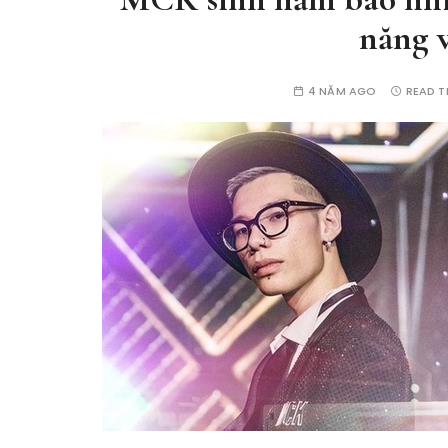
năng v
4 NĂM AGO
READ T