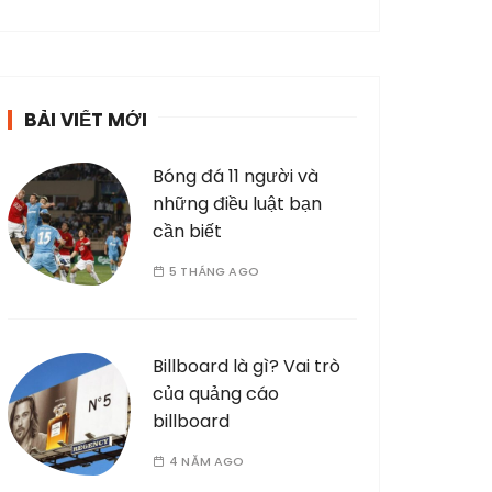
BÀI VIẾT MỚI
Bóng đá 11 người và
những điều luật bạn
cần biết
5 THÁNG AGO
Billboard là gì? Vai trò
của quảng cáo
billboard
4 NĂM AGO