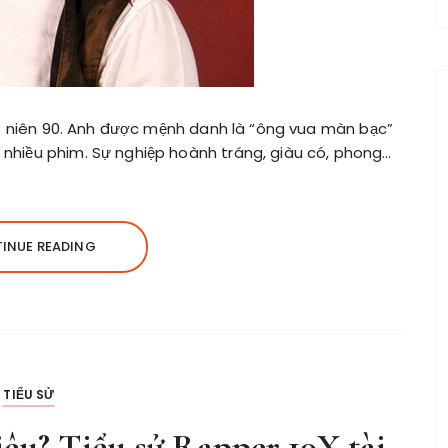
thập niên 90. Anh được mệnh danh là “ông vua màn bạc”
 nhiều phim. Sự nghiệp hoành tráng, giàu có, phong…
INUE READING
TIỂU SỬ
u? Tiểu sử Rapper 10X tài