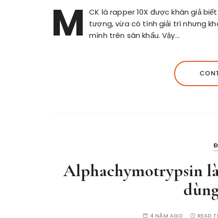
M
CK là rapper 10X được khán giả biết
tượng, vừa có tính giải trí nhưng 
mình trên sân khấu. Vậy…
CONT
Đ
Alphachymotrypsin là 
dùng
4 NĂM AGO
READ T