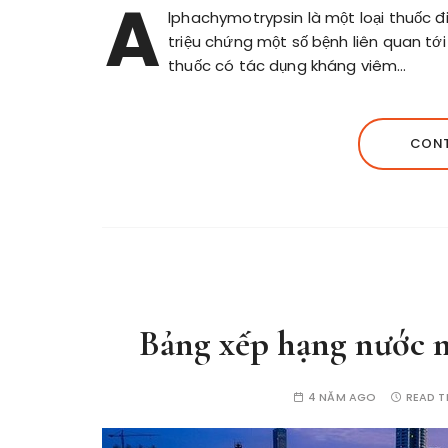
A
lphachymotrypsin là một loại thuốc đi
triệu chứng một số bệnh liên quan tớ
thuốc có tác dụng kháng viêm…
CONT
Bảng xếp hạng nước nà
4 NĂM AGO
READ T