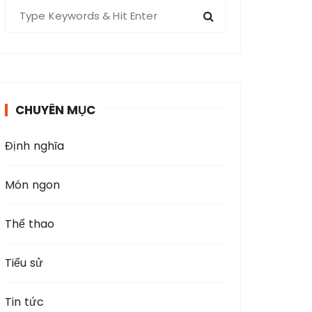
S
e
a
r
c
h
CHUYÊN MỤC
f
o
Định nghĩa
r
:
Món ngon
Thể thao
Tiểu sử
Tin tức