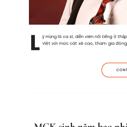
L
ý Hùng là ca sĩ, diễn viên nổi tiếng ở 
Việt với mức cát xê cao, tham gia đóng
CONT
MCK sinh năm bao nhiê