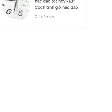
hắc đạo tốt hay xấu?
Cách tính giờ hắc đạo
4 NĂM AGO