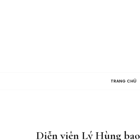
S
k
i
p
t
o
c
o
n
t
e
TRANG CHỦ
n
t
Diễn viên Lý Hùng bao 