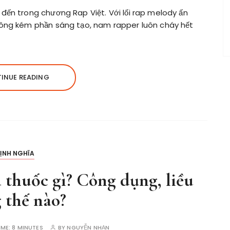
 đến trong chương Rap Việt. Với lối rap melody ấn
không kém phần sáng tạo, nam rapper luôn cháy hết
INUE READING
ỊNH NGHĨA
thuốc gì? Công dụng, liều
 thế nào?
IME:
8 MINUTES
BY
NGUYỄN NHẠN