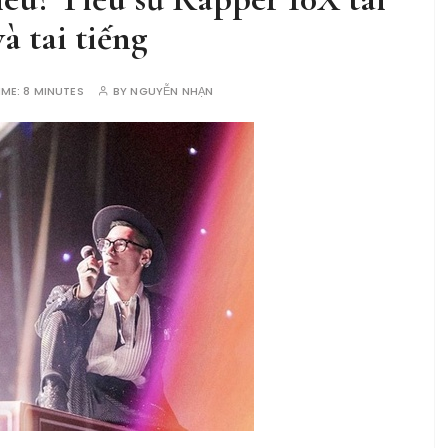
à tai tiếng
IME:
8 MINUTES
BY
NGUYỄN NHẠN