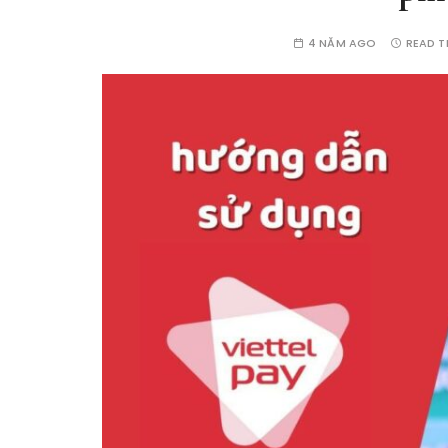
4 NĂM AGO
READ T