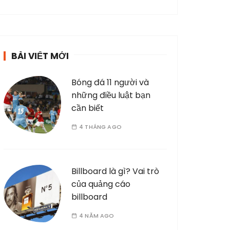
BÀI VIẾT MỚI
Bóng đá 11 người và
những điều luật bạn
cần biết
4 THÁNG AGO
Billboard là gì? Vai trò
của quảng cáo
billboard
4 NĂM AGO