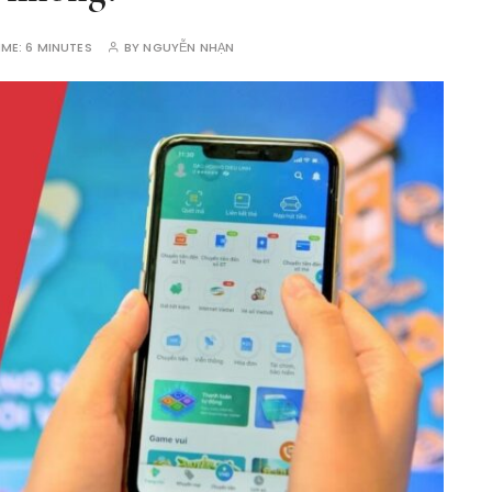
IME:
6 MINUTES
BY
NGUYỄN NHẠN