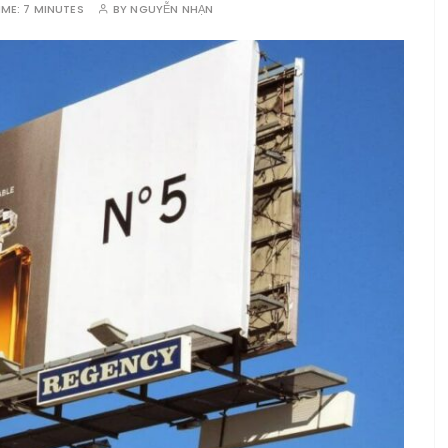
IME:
7 MINUTES
BY
NGUYỄN NHẠN