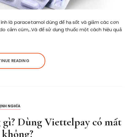
hính là paracetamol dùng để hạ sốt và giảm các cơn
do cảm cúm,..Và để sử dụng thuốc một cách hiệu quả
INUE READING
ỊNH NGHĨA
 gì? Dùng Viettelpay có mất
 không?