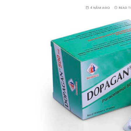
4 NĂM AGO
READ T