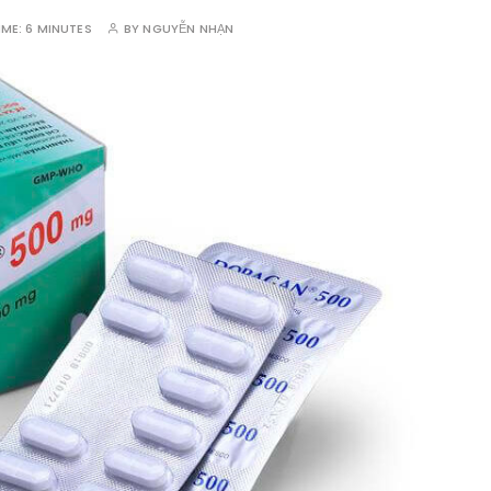
IME:
6 MINUTES
BY
NGUYỄN NHẠN