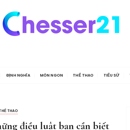
ĐỊNH NGHĨA
MÓN NGON
THỂ THAO
TIỂU SỬ
THỂ THAO
hững điều luật bạn cần biết