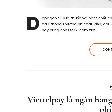
D
opagan 500 là thuốc với hoạt chất c
đau thông thường như đau đầu, đau 
hãy cùng chesser21.com tìm…
CONT
Đ
Viettelpay là ngân hàng
phí