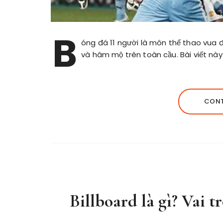
B
óng đá 11 người là môn thể thao vua đư
và hâm mộ trên toàn cầu. Bài viết này 
CONT
Billboard là gì? Vai 