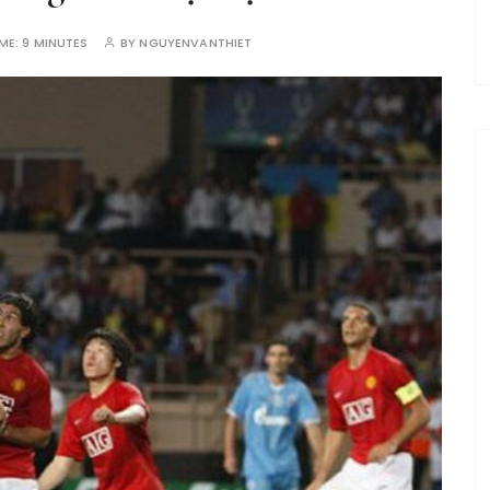
IME:
9 MINUTES
BY
NGUYENVANTHIET