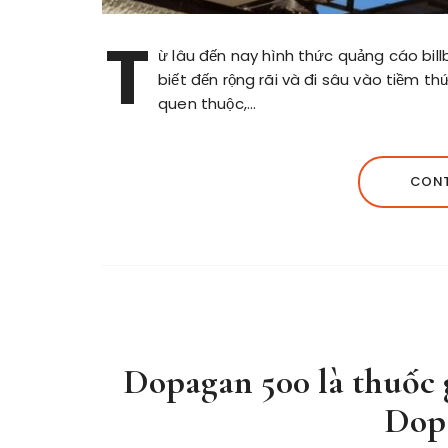
T
ừ lâu đến nay hình thức quảng cáo bil
biết đến rộng rãi và đi sâu vào tiềm t
quen thuộc,…
CONT
Dopagan 500 là thuốc 
Dop