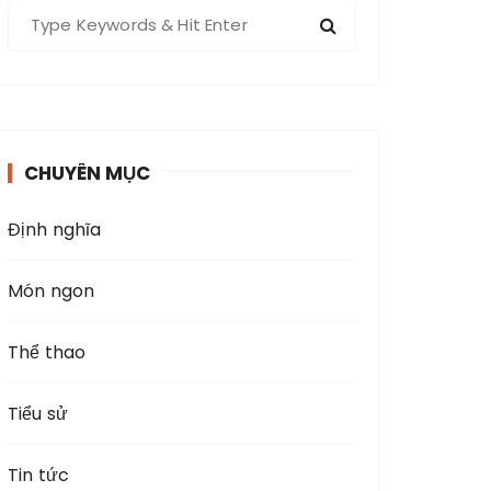
S
e
a
r
c
h
CHUYÊN MỤC
f
o
Định nghĩa
r
:
Món ngon
Thể thao
Tiểu sử
Tin tức