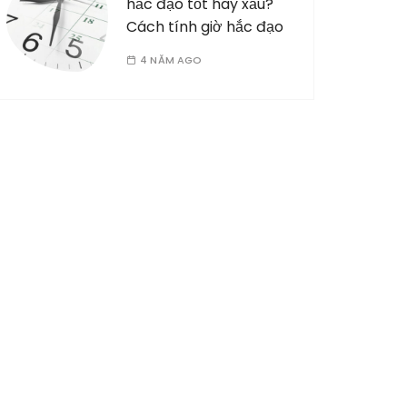
hắc đạo tốt hay xấu?
Cách tính giờ hắc đạo
4 NĂM AGO