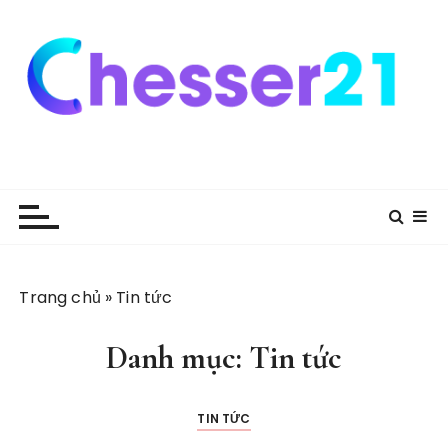
S
k
i
p
t
o
c
o
n
t
e
n
Trang chủ
»
Tin tức
t
Danh mục:
Tin tức
TIN TỨC