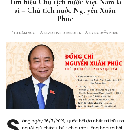
Tìm hiểu Chủ tịch nước Việt Nam là
ai – Chủ tịch nước Nguyễn Xuân
Phúc
4 NĂM AGO
READ TIME:
8 MINUTES
BY
NGUYỄN NHẠN
S
áng ngày 26/7/2021, Quốc hội đã nhất trí bầu ra
người giữ chức Chủ tịch nước Cộng hòa xã hội