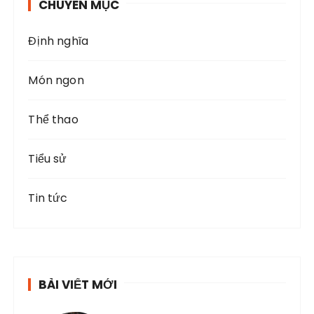
à
CHUYÊN MỤC
f
i
o
Định nghĩa
r
v
:
i
Món ngon
ế
t
Thể thao
Tiểu sử
Tin tức
BÀI VIẾT MỚI