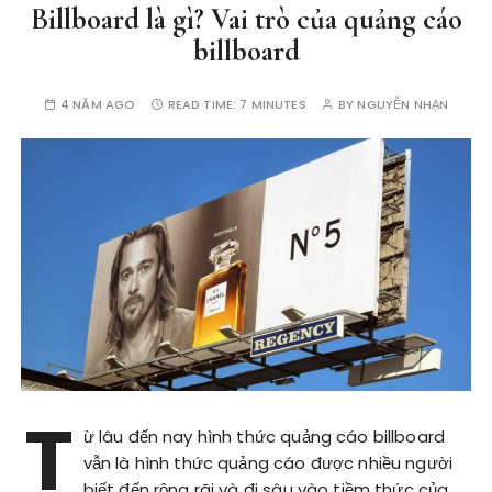
Billboard là gì? Vai trò của quảng cáo
billboard
4 NĂM AGO
READ TIME:
7 MINUTES
BY
NGUYỄN NHẠN
T
ừ lâu đến nay hình thức quảng cáo billboard
vẫn là hình thức quảng cáo được nhiều người
biết đến rộng rãi và đi sâu vào tiềm thức của