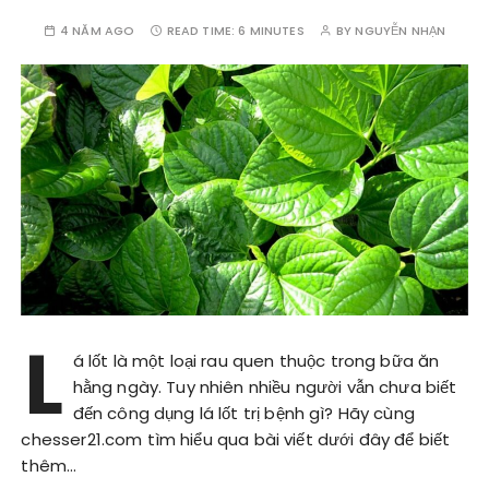
4 NĂM AGO
READ TIME:
6 MINUTES
BY
NGUYỄN NHẠN
L
á lốt là một loại rau quen thuộc trong bữa ăn
hằng ngày. Tuy nhiên nhiều người vẫn chưa biết
đến công dụng lá lốt trị bệnh gì? Hãy cùng
chesser21.com tìm hiểu qua bài viết dưới đây để biết
thêm…