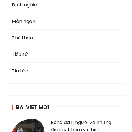
Định nghĩa
r
:
Món ngon
Thể thao
Tiểu sử
Tin tức
BÀI VIẾT MỚI
Bóng đá 11 người và những
điều luật bạn cần biết