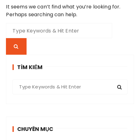
It seems we can’t find what you’re looking for.
Perhaps searching can help.
S
e
a
r
c
h
TÌM KIẾM
f
o
S
r
e
:
a
r
c
h
CHUYÊN MỤC
f
o