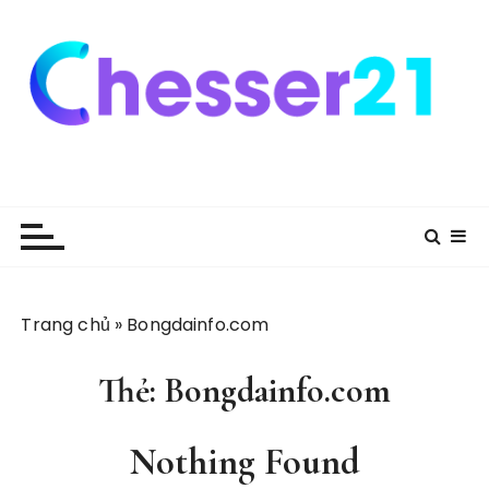
S
k
i
p
t
o
c
o
n
t
e
n
Trang chủ
»
Bongdainfo.com
t
Thẻ:
Bongdainfo.com
Nothing Found