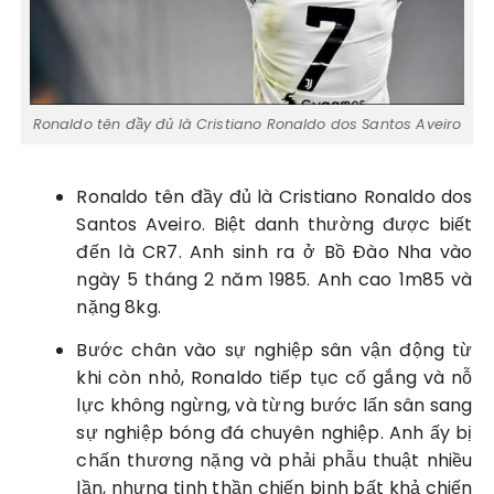
Ronaldo tên đầy đủ là Cristiano Ronaldo dos Santos Aveiro
Ronaldo tên đầy đủ là Cristiano Ronaldo dos
Santos Aveiro. Biệt danh thường được biết
đến là CR7. Anh sinh ra ở Bồ Đào Nha vào
ngày 5 tháng 2 năm 1985. Anh cao 1m85 và
nặng 8kg.
Bước chân vào sự nghiệp sân vận động từ
khi còn nhỏ, Ronaldo tiếp tục cố gắng và nỗ
lực không ngừng, và từng bước lấn sân sang
sự nghiệp bóng đá chuyên nghiệp. Anh ấy bị
chấn thương nặng và phải phẫu thuật nhiều
lần, nhưng tinh thần chiến binh bất khả chiến