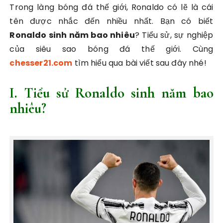
Trong làng bóng đá thế giới, Ronaldo có lẽ là cái
tên được nhắc đến nhiều nhất. Bạn có biết
Ronaldo sinh năm bao nhiêu
? Tiểu sử, sự nghiệp
của siêu sao bóng đá thế giới. Cùng
chesser21.com
tìm hiểu qua bài viết sau đây nhé!
I. Tiểu sử Ronaldo sinh năm bao
nhiêu?