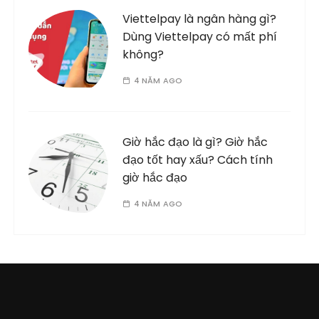
Viettelpay là ngân hàng gì?
Dùng Viettelpay có mất phí
không?
4 NĂM AGO
Giờ hắc đạo là gì? Giờ hắc
đạo tốt hay xấu? Cách tính
giờ hắc đạo
4 NĂM AGO