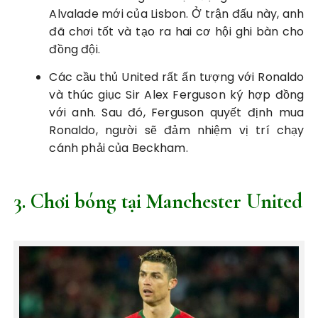
Alvalade mới của Lisbon. Ở trận đấu này, anh
đã chơi tốt và tạo ra hai cơ hội ghi bàn cho
đồng đội.
Các cầu thủ United rất ấn tượng với Ronaldo
và thúc giục Sir Alex Ferguson ký hợp đồng
với anh. Sau đó, Ferguson quyết định mua
Ronaldo, người sẽ đảm nhiệm vị trí chạy
cánh phải của Beckham.
3. Chơi bóng tại Manchester United