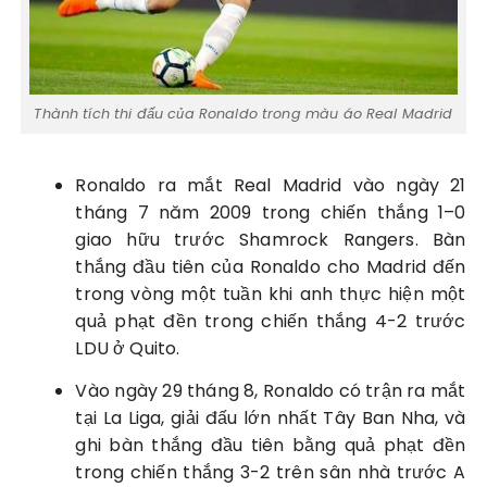
Thành tích thi đấu của Ronaldo trong màu áo Real Madrid
Ronaldo ra mắt Real Madrid vào ngày 21
tháng 7 năm 2009 trong chiến thắng 1–0
giao hữu trước Shamrock Rangers. Bàn
thắng đầu tiên của Ronaldo cho Madrid đến
trong vòng một tuần khi anh thực hiện một
quả phạt đền trong chiến thắng 4-2 trước
LDU ở Quito.
Vào ngày 29 tháng 8, Ronaldo có trận ra mắt
tại La Liga, giải đấu lớn nhất Tây Ban Nha, và
ghi bàn thắng đầu tiên bằng quả phạt đền
trong chiến thắng 3-2 trên sân nhà trước A