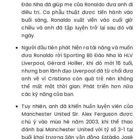
Đào Nha đã giúp mẹ của Ronaldo đưa anh đi
điều trị. Ca phẫu thuật được tiến hành vào
buổi sáng, Ronaldo xuất viện vào cuối giờ
chiều và anh đã tập luyện trở lại sau đó vài
ngày.
Người đầu tiên phát hiện ra tài năng và muốn
đưa Ronaldo rời Sporting Bồ Đào Nha là HLV
Liverpool, Gérard Hollier, khi đó mới 16 tuổi,
nhưng ban lãnh đạo Liverpool đã từ chối đưa
anh về vì Cristiano còn quá trẻ nên không
thể mất một thời gian. Phát triển hơn nữa
các kỹ năng của bạn.
Tuy nhiên, anh đã khiến huấn luyện viên của
Manchester United Sir. Alex Ferguson được
chú ý vào mùa hè năm 2003, khi thể thao
đánh bại Manchester United với tỷ số 3-1 tại
buổi khai trương Sân vận động Estádio José