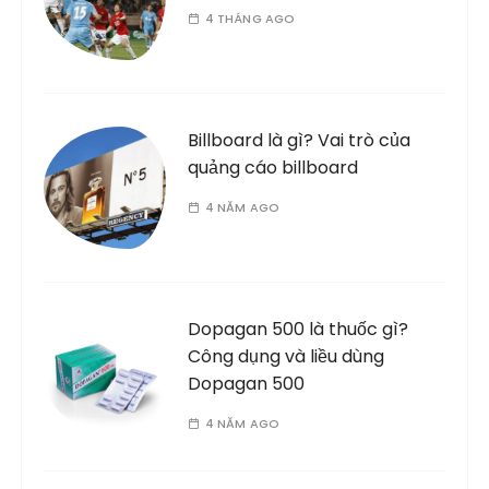
4 THÁNG AGO
Billboard là gì? Vai trò của
quảng cáo billboard
4 NĂM AGO
Dopagan 500 là thuốc gì?
Công dụng và liều dùng
Dopagan 500
4 NĂM AGO