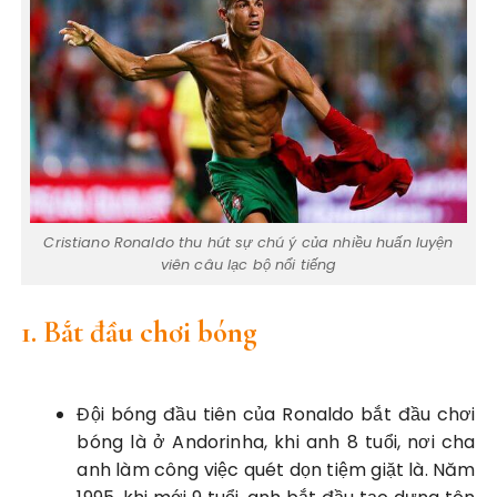
Cristiano Ronaldo thu hút sự chú ý của nhiều huấn luyện
viên câu lạc bộ nổi tiếng
1. Bắt đầu chơi bóng
Đội bóng đầu tiên của Ronaldo bắt đầu chơi
bóng là ở Andorinha, khi anh 8 tuổi, nơi cha
anh làm công việc quét dọn tiệm giặt là. Năm