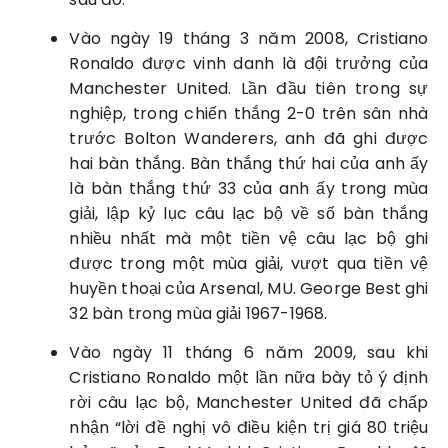
Vào ngày 19 tháng 3 năm 2008, Cristiano
Ronaldo được vinh danh là đội trưởng của
Manchester United. Lần đầu tiên trong sự
nghiệp, trong chiến thắng 2-0 trên sân nhà
trước Bolton Wanderers, anh đã ghi được
hai bàn thắng. Bàn thắng thứ hai của anh ấy
là bàn thắng thứ 33 của anh ấy trong mùa
giải, lập kỷ lục câu lạc bộ về số bàn thắng
nhiều nhất mà một tiền vệ câu lạc bộ ghi
được trong một mùa giải, vượt qua tiền vệ
huyền thoại của Arsenal, MU. George Best ghi
32 bàn trong mùa giải 1967-1968.
Vào ngày 11 tháng 6 năm 2009, sau khi
Cristiano Ronaldo một lần nữa bày tỏ ý định
rời câu lạc bộ, Manchester United đã chấp
nhận “lời đề nghị vô điều kiện trị giá 80 triệu