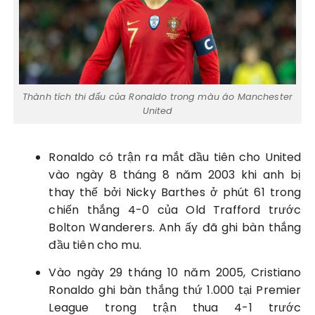
Thành tích thi đấu của Ronaldo trong màu áo Manchester
United
Ronaldo có trận ra mắt đầu tiên cho United
vào ngày 8 tháng 8 năm 2003 khi anh bị
thay thế bởi Nicky Barthes ở phút 61 trong
chiến thắng 4-0 của Old Trafford trước
Bolton Wanderers. Anh ấy đã ghi bàn thắng
đầu tiên cho mu.
Vào ngày 29 tháng 10 năm 2005, Cristiano
Ronaldo ghi bàn thắng thứ 1.000 tại Premier
League trong trận thua 4-1 trước