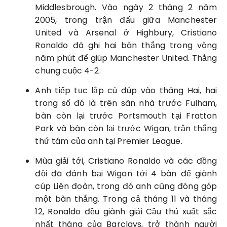
Middlesbrough. Vào ngày 2 tháng 2 năm
2005, trong trận đấu giữa Manchester
United và Arsenal ở Highbury, Cristiano
Ronaldo đã ghi hai bàn thắng trong vòng
năm phút để giúp Manchester United. Thắng
chung cuộc 4-2.
Anh tiếp tục lập cú đúp vào tháng Hai, hai
trong số đó là trên sân nhà trước Fulham,
bàn còn lại trước Portsmouth tại Fratton
Park và bàn còn lại trước Wigan, trận thắng
thứ tám của anh tại Premier League.
Mùa giải tới, Cristiano Ronaldo và các đồng
đội đã đánh bại Wigan tới 4 bàn để giành
cúp Liên đoàn, trong đó anh cũng đóng góp
một bàn thắng. Trong cả tháng 11 và tháng
12, Ronaldo đều giành giải Cầu thủ xuất sắc
nhất tháng của Barclays, trở thành người